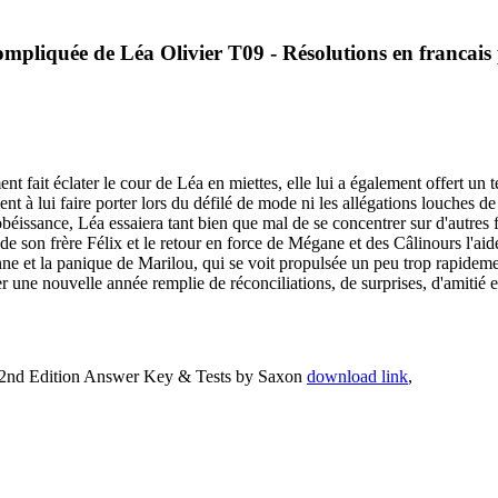
 compliquée de Léa Olivier T09 - Résolutions en franc
ent fait éclater le cour de Léa en miettes, elle lui a également offert un
ent à lui faire porter lors du défilé de mode ni les allégations louches 
obéissance, Léa essaiera tant bien que mal de se concentrer sur d'autres f
e son frère Félix et le retour en force de Mégane et des Câlinours l'ai
e et la panique de Marilou, qui se voit propulsée un peu trop rapidement 
 une nouvelle année remplie de réconciliations, de surprises, d'amitié e
, 2nd Edition Answer Key & Tests by Saxon
download link
,