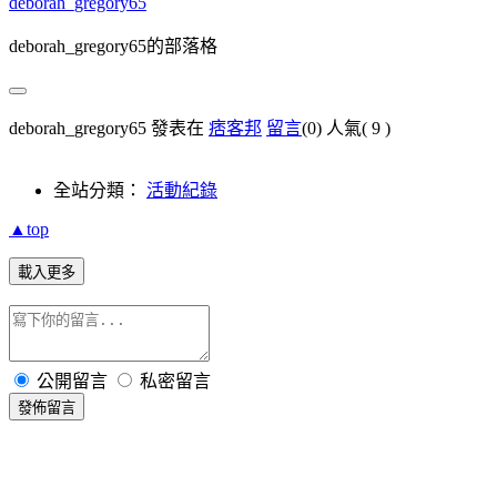
deborah_gregory65
deborah_gregory65的部落格
deborah_gregory65 發表在
痞客邦
留言
(0)
人氣(
9
)
全站分類：
活動紀錄
▲top
載入更多
公開留言
私密留言
發佈留言