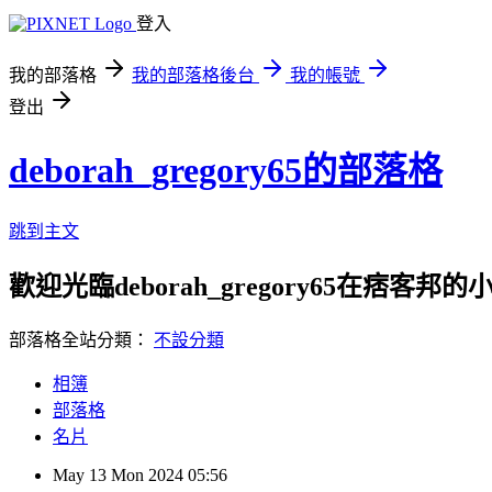
登入
我的部落格
我的部落格後台
我的帳號
登出
deborah_gregory65的部落格
跳到主文
歡迎光臨deborah_gregory65在痞客邦的
部落格全站分類：
不設分類
相簿
部落格
名片
May
13
Mon
2024
05:56