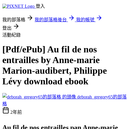
登入
我的部落格
我的部落格後台
我的帳號
登出
活動紀錄
[Pdf/ePub] Au fil de nos
entrailles by Anne-marie
Marion-audibert, Philippe
Lévy download ebook
deborah_gregory65的部落
格
2年前
Au fil de nos entrailles pan Anne-marie