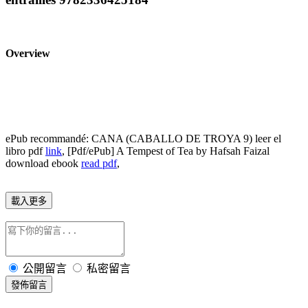
Overview
ePub recommandé: CANA (CABALLO DE TROYA 9) leer el
libro pdf
link
, [Pdf/ePub] A Tempest of Tea by Hafsah Faizal
download ebook
read pdf
,
載入更多
公開留言
私密留言
發佈留言