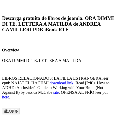
Descarga gratuita de libros de joomla. ORA DIMMI
DI TE. LETTERA A MATILDA de ANDREA
CAMILLERI PDB iBook RTF
Overview
ORA DIMMI DI TE. LETTERA A MATILDA
LIBROS RELACIONADOS: LA FILLA ESTRANGERA leer
epub NAJAT EL HACHMI
download link
, Read [Pdf]> How to
ADHD: An Insider's Guide to Working with Your Brain (Not
Against It) by Jessica McCabe
site
, OFENSA AL FRÍO leer pdf
here
,
載入更多